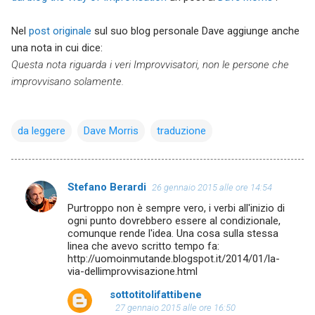
Nel
post originale
sul suo blog personale Dave aggiunge anche
una nota in cui dice:
Questa nota riguarda i veri Improvvisatori, non le persone che
improvvisano solamente.
da leggere
Dave Morris
traduzione
Stefano Berardi
26 gennaio 2015 alle ore 14:54
C
Purtroppo non è sempre vero, i verbi all'inizio di
o
ogni punto dovrebbero essere al condizionale,
m
comunque rende l'idea. Una cosa sulla stessa
linea che avevo scritto tempo fa:
m
http://uomoinmutande.blogspot.it/2014/01/la-
via-dellimprovvisazione.html
e
n
sottotitolifattibene
27 gennaio 2015 alle ore 16:50
t