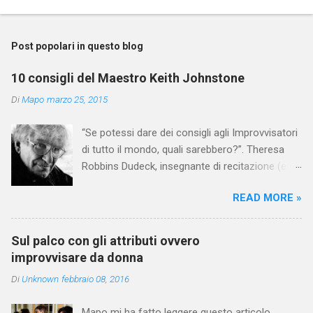
P
o
s
t
Post popolari in questo blog
a
u
10 consigli del Maestro Keith Johnstone
n
c
Di
Mapo
marzo 25, 2015
o
m
“Se potessi dare dei consigli agli Improvvisatori
m
e
di tutto il mondo, quali sarebbero?”. Theresa
n
Robbins Dudeck, insegnante di recitazione (ed
t
esperta d’improvvisazione) alla Chapman
o
READ MORE »
University di Orange (in California), ha posto
questa domanda a Keith Johnstone, chiedendo
circa un consiglio al giorno, nelle 2 settimane in
Sul palco con gli attributi ovvero
cui si trovava con lui a Calgary nel 2014, per
improvvisare da donna
lavorare alla preparazione del suo archivio per
Di
Unknown
febbraio 08, 2016
la spedizione alla Stanford University. Queste
sono le risposte, insieme ad altri estratti dal
Mapo mi ha fatto leggere questo articolo .