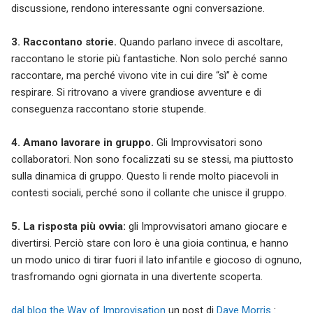
discussione, rendono interessante ogni conversazione.
3. Raccontano storie.
Quando parlano invece di ascoltare,
raccontano le storie più fantastiche. Non solo perché sanno
raccontare, ma perché vivono vite in cui dire “sì” è come
respirare. Si ritrovano a vivere grandiose avventure e di
conseguenza raccontano storie stupende.
4. Amano lavorare in gruppo.
Gli Improvvisatori sono
collaboratori. Non sono focalizzati su se stessi, ma piuttosto
sulla dinamica di gruppo. Questo li rende molto piacevoli in
contesti sociali, perché sono il collante che unisce il gruppo.
5. La risposta più ovvia:
gli Improvvisatori amano giocare e
divertirsi. Perciò stare con loro è una gioia continua, e hanno
un modo unico di tirar fuori il lato infantile e giocoso di ognuno,
trasfromando ogni giornata in una divertente scoperta.
dal blog the Way of Improvisation
un post di
Dave Morris
: