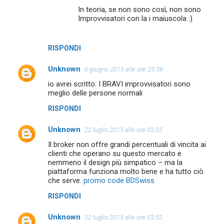
In teoria, se non sono così, non sono
i
Improvvisatori con la i maiuscola :)
RISPONDI
Unknown
6 giugno 2015 alle ore 23:38
io avrei scritto: I BRAVI improvvisatori sono
meglio delle persone normali
RISPONDI
Unknown
22 luglio 2015 alle ore 03:52
Il broker non offre grandi percentuali di vincita ai
clienti che operano su questo mercato e
nemmeno il design più simpatico – ma la
piattaforma funziona molto bene e ha tutto ciò
che serve.
promo code BDSwiss
RISPONDI
Unknown
22 luglio 2015 alle ore 03:52