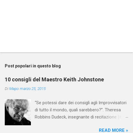
P
o
s
t
Post popolari in questo blog
a
u
10 consigli del Maestro Keith Johnstone
n
c
Di
Mapo
marzo 25, 2015
o
m
“Se potessi dare dei consigli agli Improvvisatori
m
e
di tutto il mondo, quali sarebbero?”. Theresa
n
Robbins Dudeck, insegnante di recitazione (ed
t
esperta d’improvvisazione) alla Chapman
o
READ MORE »
University di Orange (in California), ha posto