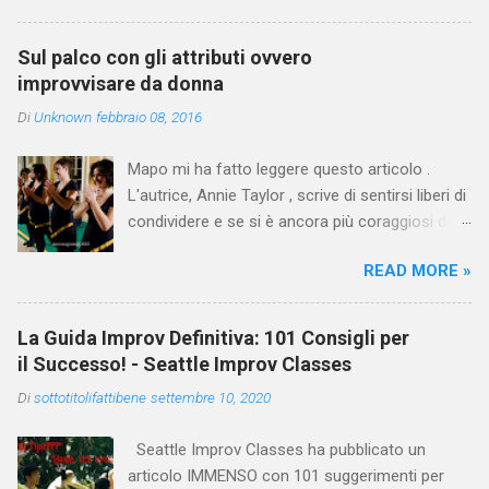
questa domanda a Keith Johnstone, chiedendo
circa un consiglio al giorno, nelle 2 settimane in
Sul palco con gli attributi ovvero
cui si trovava con lui a Calgary nel 2014, per
improvvisare da donna
lavorare alla preparazione del suo archivio per
Di
Unknown
febbraio 08, 2016
la spedizione alla Stanford University. Queste
sono le risposte, insieme ad altri estratti dal
Mapo mi ha fatto leggere questo articolo .
suo lavoro raccolti in questo articolo che
L'autrice, Annie Taylor , scrive di sentirsi liberi di
Davide ha tradotto e adattato per noi.
condividere e se si è ancora più coraggiosi di
commentare. Mi sento coraggiosa.
READ MORE »
Sostanzialmente Annie racconta che durante
un'intervista radiofonica, quando le è stato
chiesto quale fosse stato il momento peggiore
La Guida Improv Definitiva: 101 Consigli per
nella sua carriera improvvisativa, lei avesse
il Successo! - Seattle Improv Classes
glissato. " Perché la verità è che... ero troppo
Di
sottotitolifattibene
settembre 10, 2020
spaventata di parlare del mio peggior momento
di improvvisazione. Due anni dopo quel fatto,
Seattle Improv Classes ha pubblicato un
sono ancora molto sensibile al pensiero di
articolo IMMENSO con 101 suggerimenti per
quello che è successo. Mi fa sentire arrabbiata,