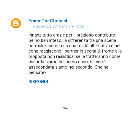
EmmeTheChemist
C
16 dicembre 2015 alle ore 12:58
o
Innanzitutto grazie per il prezioso contributo!
m
Se ho ben inteso, la differenza tra una scena
normale/assurda es una realtà alternativa è nel
m
cone reagiscono i partner in scena di fronte alla
proposta non realistica: se la tratteranno come
e
assurda siamo nel primo caso, se verrà
n
assecondata siamo nel secondo. Che ne
pensate?
t
i
RISPONDI