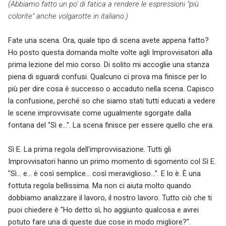
(Abbiamo fatto un po' di fatica a rendere le espressioni "più
colorite" anche volgarotte in italiano.)
Fate una scena. Ora, quale tipo di scena avete appena fatto?
Ho posto questa domanda molte volte agli Improvvisatori alla
prima lezione del mio corso. Di solito mi accoglie una stanza
piena di sguardi confusi. Qualcuno ci prova ma finisce per lo
più per dire cosa è successo o accaduto nella scena. Capisco
la confusione, perché so che siamo stati tutti educati a vedere
le scene improvvisate come ugualmente sgorgate dalla
fontana del "Sì e...". La scena finisce per essere quello che era.
Sì E. La prima regola dell'improvvisazione. Tutti gli
Improvvisatori hanno un primo momento di sgomento col Sì E.
"Sì… e... è così semplice... così meraviglioso…". E lo è. È una
fottuta regola bellissima. Ma non ci aiuta molto quando
dobbiamo analizzare il lavoro, il nostro lavoro. Tutto ciò che ti
puoi chiedere è "Ho detto sì, ho aggiunto qualcosa e avrei
potuto fare una di queste due cose in modo migliore?".