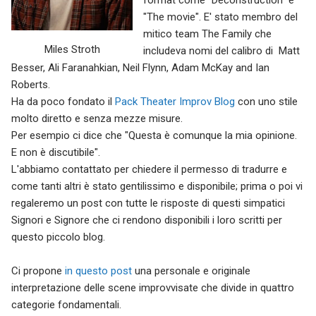
format come "Deconstruction" e
"The movie". E' stato membro del
mitico team The Family che
Miles Stroth
includeva nomi del calibro di Matt
Besser, Ali Faranahkian, Neil Flynn, Adam McKay and Ian
Roberts.
Ha da poco fondato il
Pack Theater Improv Blog
con uno stile
molto diretto e senza mezze misure.
Per esempio ci dice che "Questa è comunque la mia opinione.
E non è discutibile".
L'abbiamo contattato per chiedere il permesso di tradurre e
come tanti altri è stato gentilissimo e disponibile; prima o poi vi
regaleremo un post con tutte le risposte di questi simpatici
Signori e Signore che ci rendono disponibili i loro scritti per
questo piccolo blog.
Ci propone
in questo post
una personale e originale
interpretazione delle scene improvvisate che divide in quattro
categorie fondamentali.